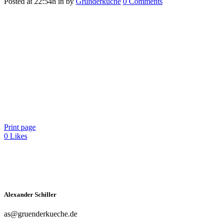
Posted at 22:54h
in
by
Gründerküche
0 Comments
Print page
0
Likes
Alexander Schiller
as@gruenderkueche.de