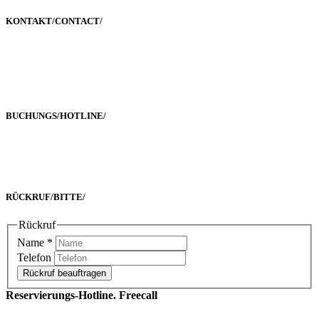
KONTAKT/
CONTACT
/
Poststraße 2-4
60329 Frankfurt a. M.
BUCHUNGS/
HOTLINE
/
Freecall 0800 00 2222 8
oder +49 69 90 02 16 33-0
RÜCKRUF/
BITTE
/
Rückruf
Name
*
Telefon
Rückruf beauftragen
Reservierungs-Hotline. Freecall