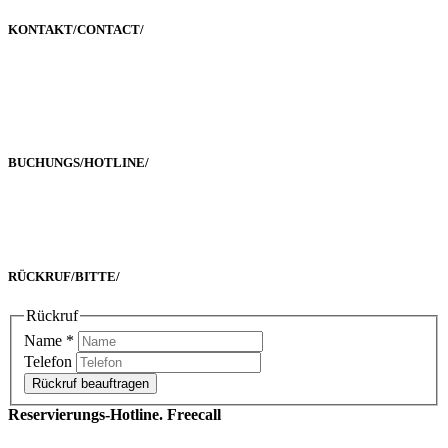
KONTAKT/
CONTACT
/
Poststraße 2-4
60329 Frankfurt a. M.
BUCHUNGS/
HOTLINE
/
Freecall 0800 00 2222 8
oder +49 69 90 02 16 33-0
RÜCKRUF/
BITTE
/
Rückruf
Name
*
Telefon
Rückruf beauftragen
Reservierungs-Hotline. Freecall