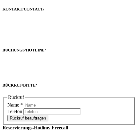
KONTAKT/
CONTACT
/
Poststraße 2-4
60329 Frankfurt a. M.
BUCHUNGS/
HOTLINE
/
Freecall 0800 00 2222 8
oder +49 69 90 02 16 33-0
RÜCKRUF/
BITTE
/
Rückruf
Name
*
Telefon
Rückruf beauftragen
Reservierungs-Hotline. Freecall