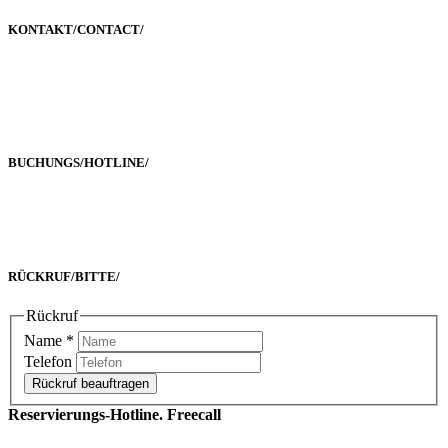
KONTAKT/
CONTACT
/
Poststraße 2-4
60329 Frankfurt a. M.
BUCHUNGS/
HOTLINE
/
Freecall 0800 00 2222 8
oder +49 69 90 02 16 33-0
RÜCKRUF/
BITTE
/
Rückruf
Name
*
Telefon
Rückruf beauftragen
Reservierungs-Hotline. Freecall