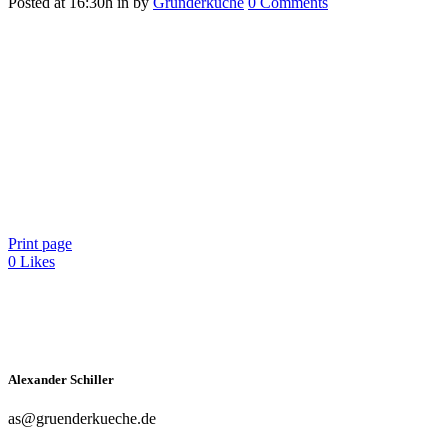
Posted at 16:30h
in
by
Gründerküche
0 Comments
Print page
0
Likes
Alexander Schiller
as@gruenderkueche.de