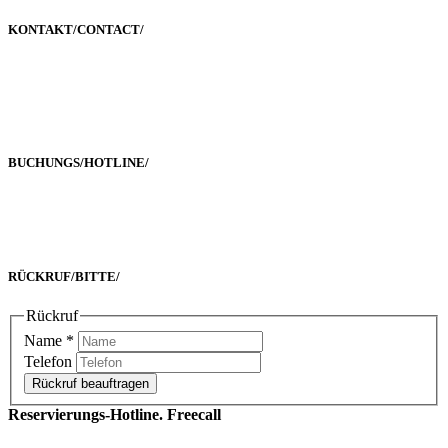
KONTAKT/
CONTACT
/
Poststraße 2-4
60329 Frankfurt a. M.
BUCHUNGS/
HOTLINE
/
Freecall 0800 00 2222 8
oder +49 69 90 02 16 33-0
RÜCKRUF/
BITTE
/
Rückruf
Name
*
Telefon
Rückruf beauftragen
Reservierungs-Hotline. Freecall