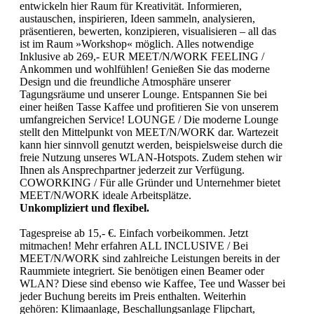
entwickeln hier Raum für Kreativität. Informieren,
austauschen, inspirieren, Ideen sammeln, analysieren,
präsentieren, bewerten, konzipieren, visualisieren – all das
ist im Raum »Workshop« möglich.
Alles notwendige
Inklusive
ab 269,- EUR
MEET/N/WORK FEELING /
Ankommen und wohlfühlen! Genießen Sie das moderne
Design und die freundliche Atmosphäre unserer
Tagungsräume und unserer Lounge. Entspannen Sie bei
einer heißen Tasse Kaffee und profitieren Sie von unserem
umfangreichen Service!
LOUNGE /
Die moderne Lounge
stellt den Mittelpunkt von MEET/N/WORK dar. Wartezeit
kann hier sinnvoll genutzt werden, beispielsweise durch die
freie Nutzung unseres WLAN-Hotspots. Zudem stehen wir
Ihnen als Ansprechpartner jederzeit zur Verfügung.
COWORKING /
Für alle Gründer und Unternehmer bietet
MEET/N/WORK ideale Arbeitsplätze.
Unkompliziert und flexibel.
Tagespreise ab 15,- €. Einfach vorbeikommen.
Jetzt
mitmachen!
Mehr erfahren
ALL INCLUSIVE /
Bei
MEET/N/WORK sind zahlreiche Leistungen bereits in der
Raummiete integriert. Sie benötigen einen Beamer oder
WLAN? Diese sind ebenso wie Kaffee, Tee und Wasser bei
jeder Buchung bereits im Preis enthalten.
Weiterhin
gehören: Klimaanlage, Beschallungsanlage Flipchart,