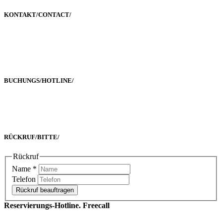
KONTAKT/
CONTACT
/
Poststraße 2-4
60329 Frankfurt a. M.
BUCHUNGS/
HOTLINE
/
Freecall 0800 00 2222 8
oder +49 69 90 02 16 33-0
RÜCKRUF/
BITTE
/
Rückruf
Name
*
Telefon
Rückruf beauftragen
Reservierungs-Hotline. Freecall