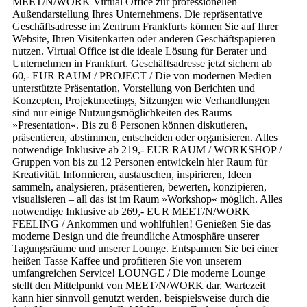
MEET/N/WORK Virtual Office zur professionellen
Außendarstellung Ihres Unternehmens. Die repräsentative
Geschäftsadresse im Zentrum Frankfurts können Sie auf Ihrer
Website, Ihren Visitenkarten oder anderen Geschäftspapieren
nutzen. Virtual Office ist die ideale Lösung für Berater und
Unternehmen in Frankfurt.
Geschäftsadresse jetzt sichern
ab
60,- EUR
RAUM / PROJECT /
Die von modernen Medien
unterstützte Präsentation, Vorstellung von Berichten und
Konzepten, Projektmeetings, Sitzungen wie Verhandlungen
sind nur einige Nutzungsmöglichkeiten des Raums
»Presentation«. Bis zu 8 Personen können diskutieren,
präsentieren, abstimmen, entscheiden oder organisieren.
Alles
notwendige Inklusive
ab 219,- EUR
RAUM / WORKSHOP /
Gruppen von bis zu 12 Personen entwickeln hier Raum für
Kreativität. Informieren, austauschen, inspirieren, Ideen
sammeln, analysieren, präsentieren, bewerten, konzipieren,
visualisieren – all das ist im Raum »Workshop« möglich.
Alles
notwendige Inklusive
ab 269,- EUR
MEET/N/WORK
FEELING /
Ankommen und wohlfühlen! Genießen Sie das
moderne Design und die freundliche Atmosphäre unserer
Tagungsräume und unserer Lounge. Entspannen Sie bei einer
heißen Tasse Kaffee und profitieren Sie von unserem
umfangreichen Service!
LOUNGE /
Die moderne Lounge
stellt den Mittelpunkt von MEET/N/WORK dar. Wartezeit
kann hier sinnvoll genutzt werden, beispielsweise durch die