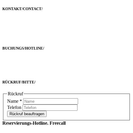
KONTAKT/
CONTACT
/
Poststraße 2-4
60329 Frankfurt a. M.
BUCHUNGS/
HOTLINE
/
Freecall 0800 00 2222 8
oder +49 69 90 02 16 33-0
RÜCKRUF/
BITTE
/
Rückruf
Name
*
Telefon
Rückruf beauftragen
Reservierungs-Hotline. Freecall