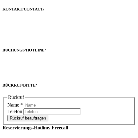
KONTAKT/
CONTACT
/
Poststraße 2-4
60329 Frankfurt a. M.
BUCHUNGS/
HOTLINE
/
Freecall 0800 00 2222 8
oder +49 69 90 02 16 33-0
RÜCKRUF/
BITTE
/
Rückruf
Name
*
Telefon
Rückruf beauftragen
Reservierungs-Hotline. Freecall