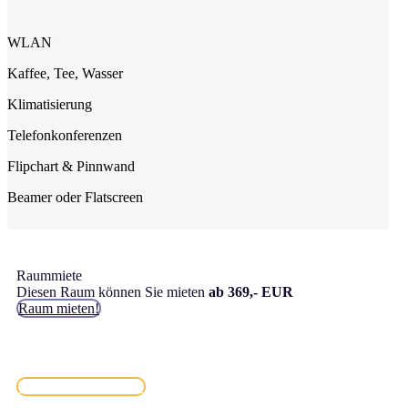
WLAN
Kaffee, Tee, Wasser
Klimatisierung
Telefonkonferenzen
Flipchart & Pinnwand
Beamer oder Flatscreen
Raummiete
Diesen Raum können Sie mieten
ab 369,- EUR
Raum mieten!
Wir beraten Sie gerne
telefonisch unter
0800 00 2222 8
Vollständige Preisliste