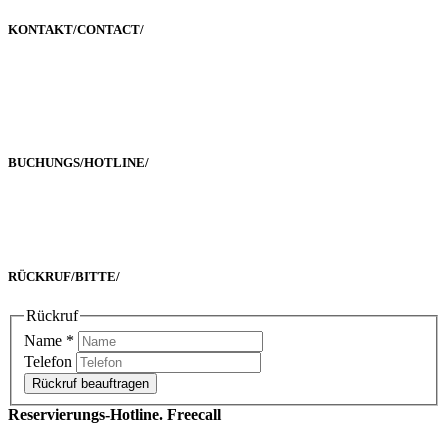
KONTAKT/
CONTACT
/
Poststraße 2-4
60329 Frankfurt a. M.
BUCHUNGS/
HOTLINE
/
Freecall 0800 00 2222 8
oder +49 69 90 02 16 33-0
RÜCKRUF/
BITTE
/
Rückruf
Name
*
Telefon
Rückruf beauftragen
Reservierungs-Hotline. Freecall