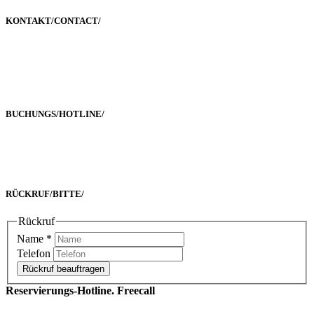
KONTAKT/
CONTACT
/
Poststraße 2-4
60329 Frankfurt a. M.
BUCHUNGS/
HOTLINE
/
Freecall 0800 00 2222 8
oder +49 69 90 02 16 33-0
RÜCKRUF/
BITTE
/
Rückruf
Name
*
Telefon
Rückruf beauftragen
Reservierungs-Hotline. Freecall