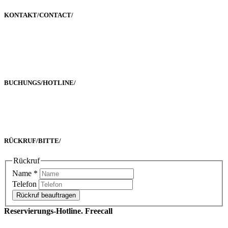
KONTAKT/
CONTACT
/
Poststraße 2-4
60329 Frankfurt a. M.
BUCHUNGS/
HOTLINE
/
Freecall 0800 00 2222 8
oder +49 69 90 02 16 33-0
RÜCKRUF/
BITTE
/
Rückruf
Name
*
Telefon
Rückruf beauftragen
Reservierungs-Hotline. Freecall