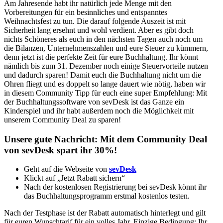
Am Jahresende habt ihr natürlich jede Menge mit den
Vorbereitungen für ein besinnliches und entspanntes
Weihnachtsfest zu tun. Die darauf folgende Auszeit ist mit
Sicherheit lang ersehnt und wohl verdient. Aber es gibt doch
nichts Schöneres als euch in den nächsten Tagen auch noch um
die Bilanzen, Unternehmenszahlen und eure Steuer zu kümmern,
denn jetzt ist die perfekte Zeit für eure Buchhaltung. Ihr könnt
nämlich bis zum 31. Dezember noch einige Steuervorteile nutzen
und dadurch sparen! Damit euch die Buchhaltung nicht um die
Ohren fliegt und es doppelt so lange dauert wie nötig, haben wir
in diesem Community Tipp für euch eine super Empfehlung: Mit
der Buchhaltungssoftware von sevDesk ist das Ganze ein
Kinderspiel und ihr habt außerdem noch die Möglichkeit mit
unserem Community Deal zu sparen!
Unsere gute Nachricht: Mit dem Community Deal
von sevDesk spart ihr 30%!
Geht auf die Webseite von
sevDesk
Klickt auf „Jetzt Rabatt sichern“
Nach der kostenlosen Registrierung bei sevDesk könnt ihr
das Buchhaltungsprogramm erstmal kostenlos testen.
Nach der Testphase ist der Rabatt automatisch hinterlegt und gilt
für euren Wunschtarif für ein volles Jahr. Einzige Bedingung: Ihr