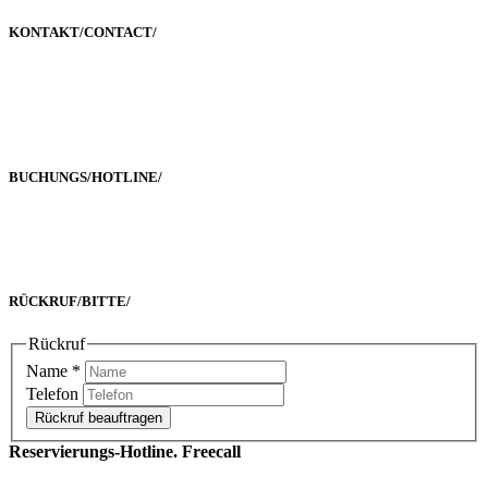
KONTAKT/
CONTACT
/
Poststraße 2-4
60329 Frankfurt a. M.
BUCHUNGS/
HOTLINE
/
Freecall 0800 00 2222 8
oder +49 69 90 02 16 33-0
RÜCKRUF/
BITTE
/
Rückruf
Name
*
Telefon
Rückruf beauftragen
Reservierungs-Hotline. Freecall