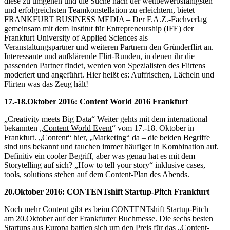
diese zu umgehen und die Suche nach der wettbewerbsfähigsten
und erfolgreichsten Teamkonstellation zu erleichtern, bietet
FRANKFURT BUSINESS MEDIA – Der F.A.Z.-Fachverlag
gemeinsam mit dem Institut für Entrepreneurship (IFE) der
Frankfurt University of Applied Sciences als
Veranstaltungspartner und weiteren Partnern den Gründerflirt an.
Interessante und aufklärende Flirt-Runden, in denen ihr die
passenden Partner findet, werden von Spezialisten des Flirtens
moderiert und angeführt. Hier heißt es: Auffrischen, Lächeln und
Flirten was das Zeug hält!
17.-18.Oktober 2016: Content World 2016 Frankfurt
„Creativity meets Big Data“ Weiter gehts mit dem international
bekannten
„
Content World Event
“
vom 17.-18. Oktober in
Frankfurt. „Content“ hier, „Marketing“ da – die beiden Begriffe
sind uns bekannt und tauchen immer häufiger in Kombination auf.
Definitiv ein cooler Begriff, aber was genau hat es mit dem
Storytelling auf sich? „How to tell your story“ inklusive cases,
tools, solutions stehen auf dem Content-Plan des Abends.
20.Oktober 2016: CONTENTshift Startup-Pitch Frankfurt
Noch mehr Content gibt es beim
CONTENTshift Startup-Pitch
am 20.Oktober auf der Frankfurter Buchmesse. Die sechs besten
Startups aus Europa battlen sich um den Preis für das „Content-