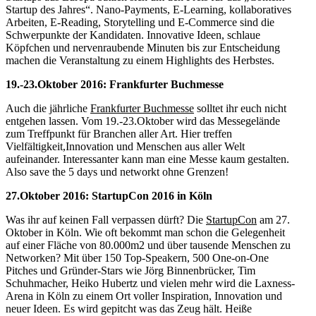
Startup des Jahres“. Nano-Payments, E-Learning, kollaboratives
Arbeiten, E-Reading, Storytelling und E-Commerce sind die
Schwerpunkte der Kandidaten. Innovative Ideen, schlaue
Köpfchen und nervenraubende Minuten bis zur Entscheidung
machen die Veranstaltung zu einem Highlights des Herbstes.
19.-23.Oktober 2016: Frankfurter Buchmesse
Auch die jährliche
Frankfurter Buchmesse
solltet ihr euch nicht
entgehen lassen. Vom 19.-23.Oktober wird das Messegelände
zum Treffpunkt für Branchen aller Art. Hier treffen
Vielfältigkeit,Innovation und Menschen aus aller Welt
aufeinander. Interessanter kann man eine Messe kaum gestalten.
Also save the 5 days und networkt ohne Grenzen!
27.Oktober 2016: StartupCon 2016 in Köln
Was ihr auf keinen Fall verpassen dürft? Die
StartupCon
am 27.
Oktober in Köln. Wie oft bekommt man schon die Gelegenheit
auf einer Fläche von 80.000m2 und über tausende Menschen zu
Networken? Mit über 150 Top-Speakern, 500 One-on-One
Pitches und Gründer-Stars wie Jörg Binnenbrücker, Tim
Schuhmacher, Heiko Hubertz und vielen mehr wird die Laxness-
Arena in Köln zu einem Ort voller Inspiration, Innovation und
neuer Ideen. Es wird gepitcht was das Zeug hält. Heiße