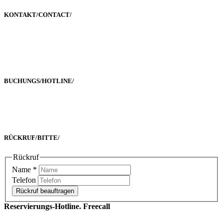
KONTAKT/
CONTACT
/
Poststraße 2-4
60329 Frankfurt a. M.
BUCHUNGS/
HOTLINE
/
Freecall 0800 00 2222 8
oder +49 69 90 02 16 33-0
RÜCKRUF/
BITTE
/
Rückruf
Name
*
Telefon
Rückruf beauftragen
Reservierungs-Hotline. Freecall