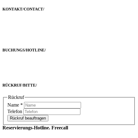
KONTAKT/
CONTACT
/
Poststraße 2-4
60329 Frankfurt a. M.
BUCHUNGS/
HOTLINE
/
Freecall 0800 00 2222 8
oder +49 69 90 02 16 33-0
RÜCKRUF/
BITTE
/
Rückruf
Name
*
Telefon
Rückruf beauftragen
Reservierungs-Hotline. Freecall