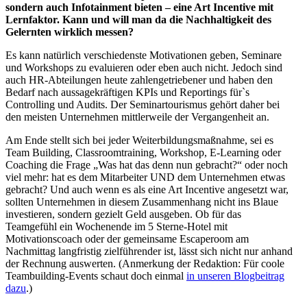
sondern auch Infotainment bieten – eine Art Incentive mit
Lernfaktor. Kann und will man da die Nachhaltigkeit des
Gelernten wirklich messen?
Es kann natürlich verschiedenste Motivationen geben, Seminare
und Workshops zu evaluieren oder eben auch nicht. Jedoch sind
auch HR-Abteilungen heute zahlengetriebener und haben den
Bedarf nach aussagekräftigen KPIs und Reportings für`s
Controlling und Audits. Der Seminartourismus gehört daher bei
den meisten Unternehmen mittlerweile der Vergangenheit an.
Am Ende stellt sich bei jeder Weiterbildungsmaßnahme, sei es
Team Building, Classroomtraining, Workshop, E-Learning oder
Coaching die Frage „Was hat das denn nun gebracht?“ oder noch
viel mehr: hat es dem Mitarbeiter UND dem Unternehmen etwas
gebracht? Und auch wenn es als eine Art Incentive angesetzt war,
sollten Unternehmen in diesem Zusammenhang nicht ins Blaue
investieren, sondern gezielt Geld ausgeben. Ob für das
Teamgefühl ein Wochenende im 5 Sterne-Hotel mit
Motivationscoach oder der gemeinsame Escaperoom am
Nachmittag langfristig zielführender ist, lässt sich nicht nur anhand
der Rechnung auswerten. (Anmerkung der Redaktion: Für coole
Teambuilding-Events schaut doch einmal
in unseren Blogbeitrag
dazu
.)