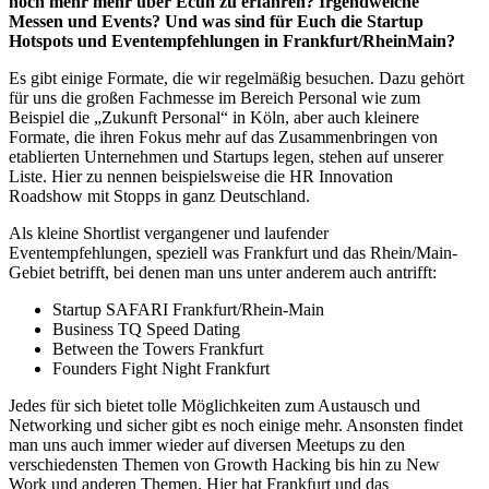
noch mehr mehr über Ecuh zu erfahren? Irgendwelche
Messen und Events? Und was sind für Euch die Startup
Hotspots und Eventempfehlungen in Frankfurt/RheinMain?
Es gibt einige Formate, die wir regelmäßig besuchen. Dazu gehört
für uns die großen Fachmesse im Bereich Personal wie zum
Beispiel die „Zukunft Personal“ in Köln, aber auch kleinere
Formate, die ihren Fokus mehr auf das Zusammenbringen von
etablierten Unternehmen und Startups legen, stehen auf unserer
Liste. Hier zu nennen beispielsweise die HR Innovation
Roadshow mit Stopps in ganz Deutschland.
Als kleine Shortlist vergangener und laufender
Eventempfehlungen, speziell was Frankfurt und das Rhein/Main-
Gebiet betrifft, bei denen man uns unter anderem auch antrifft:
Startup SAFARI Frankfurt/Rhein-Main
Business TQ Speed Dating
Between the Towers Frankfurt
Founders Fight Night Frankfurt
Jedes für sich bietet tolle Möglichkeiten zum Austausch und
Networking und sicher gibt es noch einige mehr. Ansonsten findet
man uns auch immer wieder auf diversen Meetups zu den
verschiedensten Themen von Growth Hacking bis hin zu New
Work und anderen Themen. Hier hat Frankfurt und das