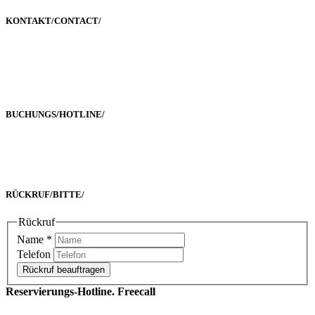
KONTAKT/
CONTACT
/
Poststraße 2-4
60329 Frankfurt a. M.
BUCHUNGS/
HOTLINE
/
Freecall 0800 00 2222 8
oder +49 69 90 02 16 33-0
RÜCKRUF/
BITTE
/
Rückruf
Name
*
Telefon
Rückruf beauftragen
Reservierungs-Hotline. Freecall