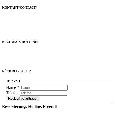
KONTAKT/
CONTACT
/
Poststraße 2-4
60329 Frankfurt a. M.
BUCHUNGS/
HOTLINE
/
Freecall 0800 00 2222 8
oder +49 69 90 02 16 33-0
RÜCKRUF/
BITTE
/
Rückruf
Name
*
Telefon
Rückruf beauftragen
Reservierungs-Hotline. Freecall